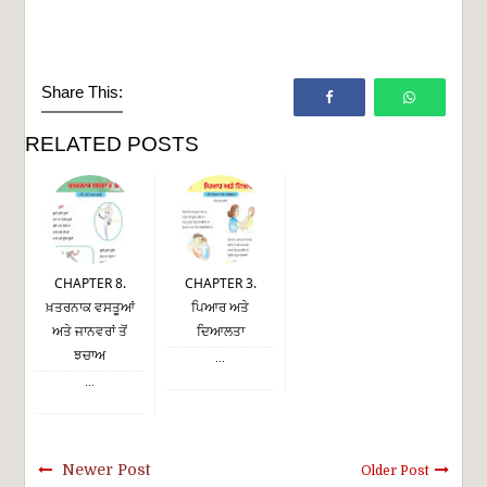
Share This:
RELATED POSTS
CHAPTER 8.
CHAPTER 3.
ਖ਼ਤਰਨਾਕ ਵਸਤੂਆਂ
ਪਿਆਰ ਅਤੇ
ਅਤੇ ਜਾਨਵਰਾਂ ਤੋਂ
ਦਿਆਲਤਾ
ਝਚਾਅ
...
...
Newer Post
Older Post