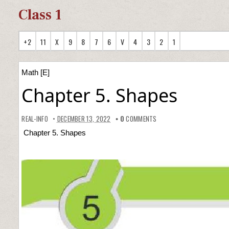
Class 1
+2
11
X
9
8
7
6
V
4
3
2
1
Math [E]
Chapter 5. Shapes
REAL-INFO
DECEMBER 13, 2022
0
COMMENTS
Chapter 5. Shapes