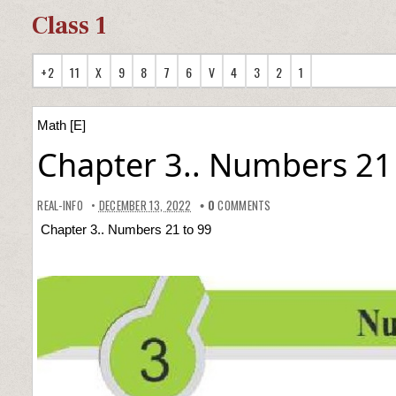
Class 1
+2
11
X
9
8
7
6
V
4
3
2
1
Math [E]
Chapter 3.. Numbers 21
REAL-INFO
DECEMBER 13, 2022
0
COMMENTS
Chapter 3.. Numbers 21 to 99